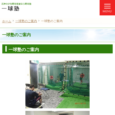
不安を自信に変える。静岡県沼津市の少年野球教室・野球塾なら個別指導の当塾へ。
沼津の少年野球教室・野球塾なら質の高い個別指導の一球塾（静岡）
一球塾のご案内
一球塾のご案内
一球塾のご案内
一球塾のご案内
ホーム
ホーム
一球塾のご案内
一球塾のご案内