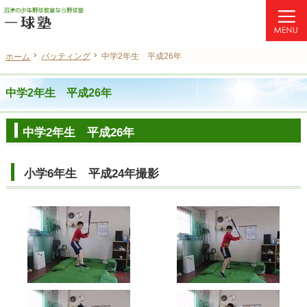
不安を自信に変える。静岡県沼津市の少年野球教室・野球塾なら個別指導の当塾へ。
沼津の少年野球教室・野球塾なら質の高い個別指導の一球塾（静岡）
バッティング
バッティング
中学2年生 平成26年
中学2年生 平成26年
ホーム
ホーム
中学2年生 平成26年
中学2年生 平成26年
小学6年生 平成24年撮影